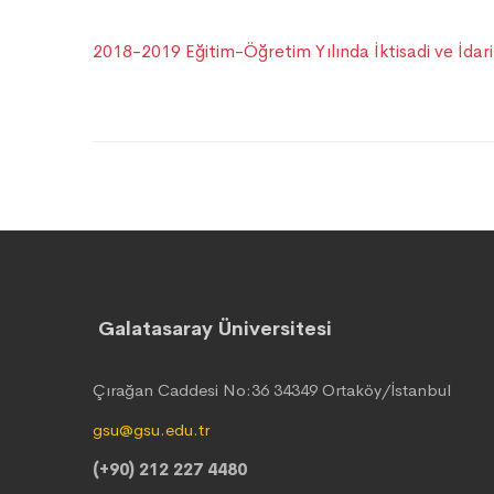
2018-2019 Eğitim-Öğretim Yılında İktisadi ve İdari 
Galatasaray Üniversitesi
Çırağan Caddesi No:36 34349 Ortaköy/İstanbul
gsu@gsu.edu.tr
(+90) 212 227 4480