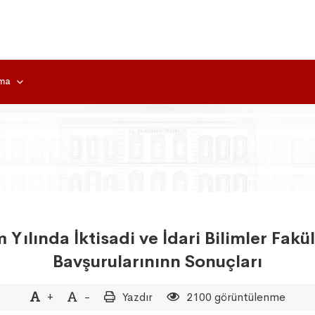
rma
ılında İktisadi ve İdari Bilimler Fakü
Bavşurularınınn Sonuçları
+
-
Yazdır
2100 görüntülenme