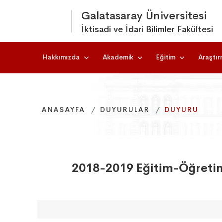
Galatasaray Üniversitesi
İktisadi ve İdari Bilimler Fakültesi
Hakkımızda
Akademik
Eğitim
Araştı
ANASAYFA
ANASAYFA
ANASAYFA
DUYURULAR
DUYURULAR
DUYURULAR
DUYURU
DUYURU
DUYURU
2018-2019 Eğitim-Öğretim Y