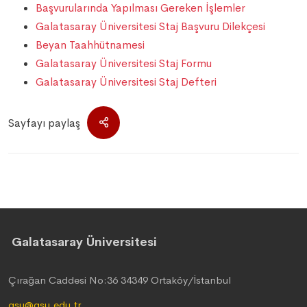
Başvurularında Yapılması Gereken İşlemler
Galatasaray Üniversitesi Staj Başvuru Dilekçesi
Beyan Taahhütnamesi
Galatasaray Üniversitesi Staj Formu
Galatasaray Üniversitesi Staj Defteri
Sayfayı paylaş
Galatasaray Üniversitesi
Çırağan Caddesi No:36 34349 Ortaköy/İstanbul
gsu@gsu.edu.tr