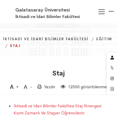
Galatasaray Üniversitesi
İktisadi ve İdari Bilimler Fakültesi
İKTISADI VE İDARI BILIMLER FAKÜLTESI
İKTISADI VE İDARI BILIMLER FAKÜLTESI
İKTISADI VE İDARI BILIMLER FAKÜLTESI
EĞITIM
EĞITIM
EĞITIM
STAJ
STAJ
STAJ
Staj
+
-
Yazdır
12550 görüntülenme
İktisadi ve İdari Bilimler Fakültesi Staj Yönergesi
Kısmi Zamanlı Ve Stajyer Öğrencilerin