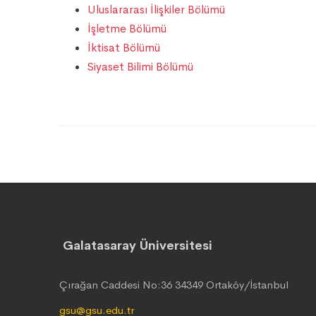
Uluslararası İlişkiler Bölümü
İşletme Bölümü
İktisat Bölümü
Siyaset Bilimi Bölümü
Galatasaray Üniversitesi
Çırağan Caddesi No:36 34349 Ortaköy/İstanbul
gsu@gsu.edu.tr