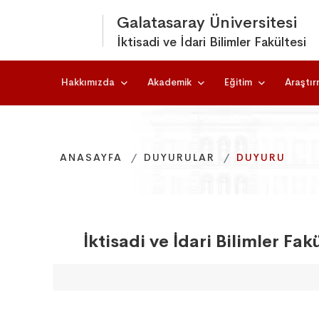
Galatasaray Üniversitesi
İktisadi ve İdari Bilimler Fakültesi
Hakkımızda
Akademik
Eğitim
Araştı
ANASAYFA
ANASAYFA
ANASAYFA
DUYURULAR
DUYURULAR
DUYURULAR
DUYURU
DUYURU
DUYURU
İktisadi ve İdari Bilimler Fa