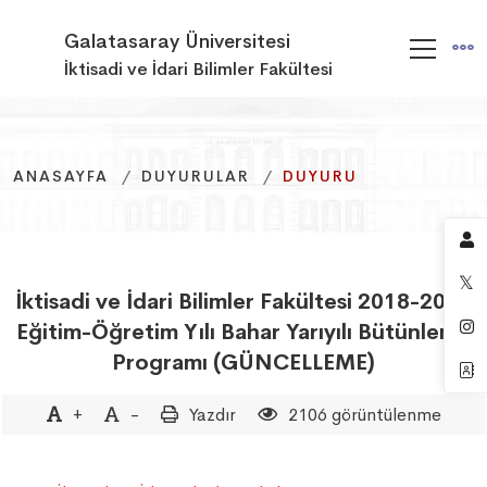
Galatasaray Üniversitesi
İktisadi ve İdari Bilimler Fakültesi
ANASAYFA
ANASAYFA
ANASAYFA
DUYURULAR
DUYURULAR
DUYURULAR
DUYURU
DUYURU
DUYURU
İktisadi ve İdari Bilimler Fakültesi 2018-2019
Eğitim-Öğretim Yılı Bahar Yarıyılı Bütünleme
Programı (GÜNCELLEME)
+
-
Yazdır
2106 görüntülenme