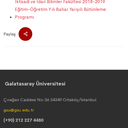
İktisadi ve İdari Bilimler Fakültesi 2018-2019
Eğitim-Öğretim Yılı Bahar Yarıyılı Bütünleme
Programı
Paylaş
Galatasaray Üniversitesi
Çırağan Caddesi No:36 34349 Ortaköy/İstanbul
gsu@gsu.edu.tr
(+90) 212 227 4480