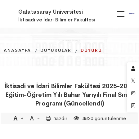
Galatasaray Üniversitesi
İktisadi ve İdari Bilimler Fakültesi
ANASAYFA
ANASAYFA
ANASAYFA
DUYURULAR
DUYURULAR
DUYURULAR
DUYURU
DUYURU
DUYURU
İktisadi ve İdari Bilimler Fakültesi 2025-2026
Eğitim-Öğretim Yılı Bahar Yarıyılı Final Sınav
Programı (Güncellendi)
+
-
Yazdır
4820 görüntülenme