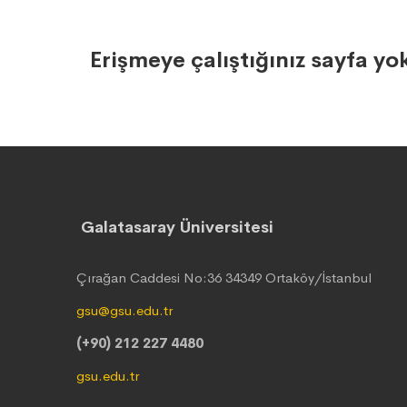
Erişmeye çalıştığınız sayfa yo
Galatasaray Üniversitesi
Çırağan Caddesi No:36 34349 Ortaköy/İstanbul
gsu@gsu.edu.tr
(+90) 212 227 4480
gsu.edu.tr