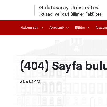
Galatasaray Üniversitesi
İktisadi ve İdari Bilimler Fakültesi
Hakkımızda
Akademik
Eğitim
Araştı
(404) Sayfa bul
(404) Sayfa bul
(404) Sayfa bul
ANASAYFA
ANASAYFA
ANASAYFA