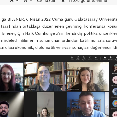
+
-
Yazdır
11076 görüntülenme
 Tolga BİLENER, 8 Nisan 2022 Cuma günü Galatasaray Üniversit
i tarafından ortaklaşa düzenlenen çevrimiçi konferansa konuş
a Bilener, Çin Halk Cumhuriyeti’nin kendi dış politika öncelikle
ini irdeledi. Bilener’in sunumunun ardından katılımcılarla sor
n olası ekonomik, diplomatik ve siyasi sonuçları değerlendirild