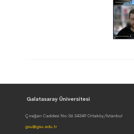
Galatasaray Üniversitesi
Çırağan Caddesi No:36 34349 Ortaköy/İstanbul
gsu@gsu.edu.tr