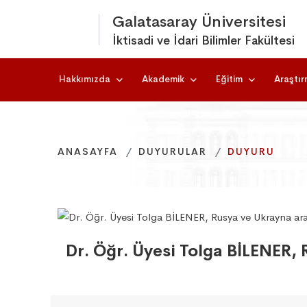
Galatasaray Üniversitesi
İktisadi ve İdari Bilimler Fakültesi
Hakkımızda
Akademik
Eğitim
Araştı
ANASAYFA
ANASAYFA
ANASAYFA
DUYURULAR
DUYURULAR
DUYURULAR
DUYURU
DUYURU
DUYURU
Dr. Öğr. Üyesi Tolga BİLENER, 